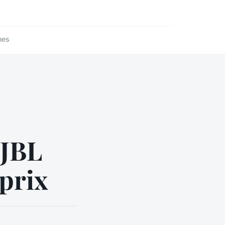
nes
 JBL
 prix