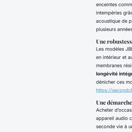
enceintes comme
intempéries grâc
acoustique de p
plusieurs années 
Une robustess
Les modèles JBL
en intérieur et
membranes résist
longévité intég
dénicher ces mo
https://secondc
Une démarche 
Acheter d’occasi
appareil audio 
seconde vie à un