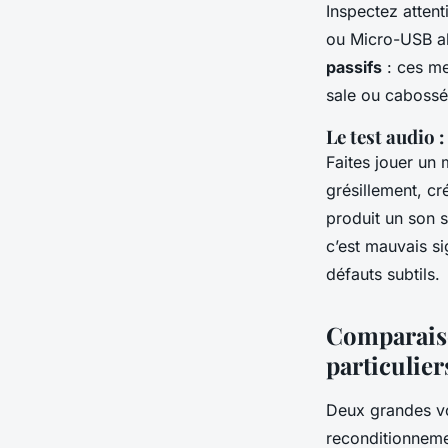
Inspectez attent
ou Micro-USB abî
passifs
: ces me
sale ou cabossée
Le test audio 
Faites jouer un 
grésillement, c
produit un son s
c’est mauvais si
défauts subtils.
Comparaiso
particulier
Deux grandes voi
reconditionneme