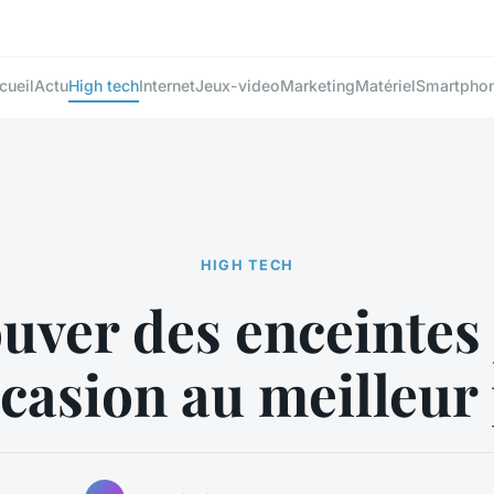
cueil
Actu
High tech
Internet
Jeux-video
Marketing
Matériel
Smartpho
HIGH TECH
uver des enceintes
casion au meilleur