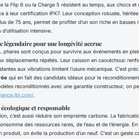
 la Flip 6 ou la Charge 5 résistent au temps, aux chocs e
e à leur certification IPX7. Leur conception robuste, héritée
lus de 75 ans, permet de profiter d’un son riche en basse
d’utilisation intensive.
e légendaire pour une longévité accrue
 phares sont conçus pour survivre aux événements en plein 
 aux déplacements répétés. Leur caisson en caoutchouc renfo
antes aux vibrations limitent l’usure mécanique. C’est pré
rée
qui en fait des candidats idéaux pour le reconditionnem
dèles reconditionnés avec une garantie constructeur, on pe
hance.jbl.com/
.
écologique et responsable
on, c’est aussi réduire son empreinte carbone. La fabricati
consomme des ressources rares, de l’eau et de l’énergie. E
 produit, on évite la production d’un neuf. C’est un geste c