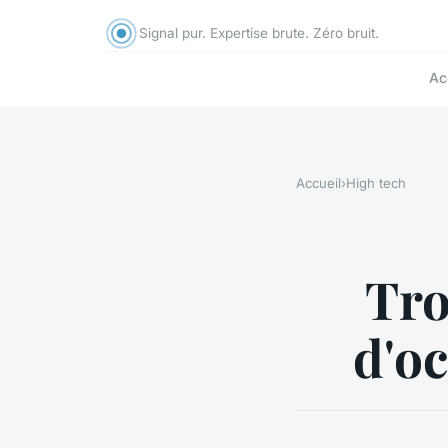
Signal pur. Expertise brute. Zéro bruit.
Ac
Accueil
›
High tech
Tro
d'oc