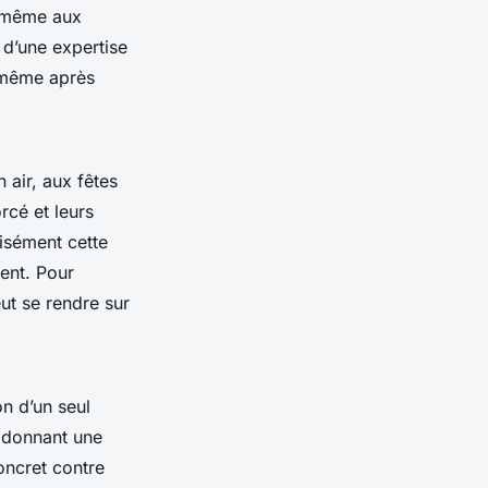
t même aux
 d’une expertise
s même après
air, aux fêtes
rcé et leurs
cisément cette
ent. Pour
ut se rendre sur
on d’un seul
n donnant une
oncret contre