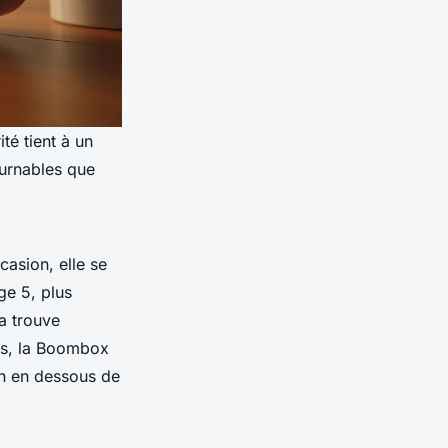
té tient à un
ournables que
casion, elle se
ge 5, plus
a trouve
es, la Boombox
en en dessous de