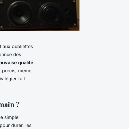
t aux oubliettes
connue des
auvaise qualité
.
et précis, même
ilégier fait
main ?
ne simple
pour durer, les