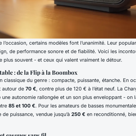
 l’occasion, certains modèles font l’unanimité. Leur populari
gn, de performance sonore et de fiabilité. Voici les incont
e plus souvent - et ceux qui valent vraiment le détour.
table : de la Flip à la Boombox
un classique du genre : compacte, puissante, étanche. En oc
t autour de
70 €
, contre plus de 120 € à l’état neuf. La Char
e une autonomie rallongée et un son plus enveloppant - on l
ntre
85 et 100 €
. Pour les amateurs de basses monumental
e de puissance, vendue jusqu’à
250 €
en reconditionné, bi
et casques sans fil