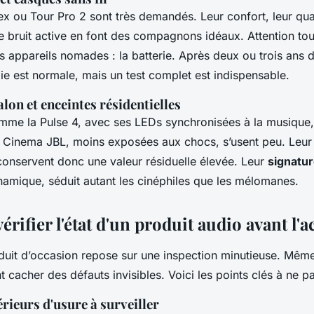
x ou Tour Pro 2 sont très demandés. Leur confort, leur qual
e bruit active en font des compagnons idéaux. Attention tou
es appareils nomades : la batterie. Après deux ou trois ans d’
ie est normale, mais un test complet est indispensable.
lon et enceintes résidentielles
me la Pulse 4, avec ses LEDs synchronisées à la musique,
Cinema JBL, moins exposées aux chocs, s’usent peu. Leur s
 conservent donc une valeur résiduelle élevée. Leur
signatu
namique, séduit autant les cinéphiles que les mélomanes.
ifier l'état d'un produit audio avant l'a
duit d’occasion repose sur une inspection minutieuse. Même
cacher des défauts invisibles. Voici les points clés à ne pa
érieurs d'usure à surveiller