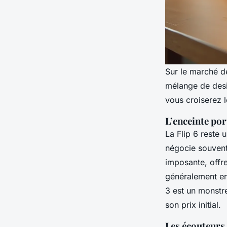
Sur le marché de
mélange de desi
vous croiserez l
L’enceinte por
La Flip 6 reste 
négocie souven
imposante, offr
généralement e
3 est un monstr
son prix initial.
Les écouteurs 