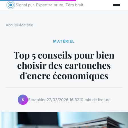
Signal pur. Expertise brute. Zéro bruit.
Accueil
›
Matériel
MATÉRIEL
Top 5 conseils pour bien
choisir des cartouches
d'encre économiques
Séraphine
27/03/2026 16:32
10 min de lecture
S