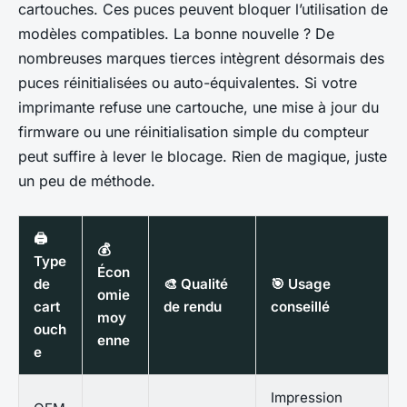
cartouches. Ces puces peuvent bloquer l’utilisation de
modèles compatibles. La bonne nouvelle ? De
nombreuses marques tierces intègrent désormais des
puces réinitialisées ou auto-équivalentes. Si votre
imprimante refuse une cartouche, une mise à jour du
firmware ou une réinitialisation simple du compteur
peut suffire à lever le blocage. Rien de magique, juste
un peu de méthode.
🖨️
💰
Type
Écon
de
🎨 Qualité
🎯 Usage
omie
cart
de rendu
conseillé
moy
ouch
enne
e
Impression