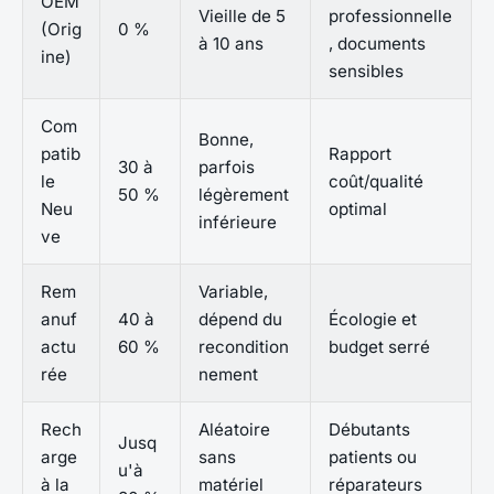
OEM
Vieille de 5
professionnelle
(Orig
0 %
à 10 ans
, documents
ine)
sensibles
Com
Bonne,
patib
Rapport
30 à
parfois
le
coût/qualité
50 %
légèrement
Neu
optimal
inférieure
ve
Rem
Variable,
anuf
40 à
dépend du
Écologie et
actu
60 %
recondition
budget serré
rée
nement
Rech
Aléatoire
Débutants
Jusq
arge
sans
patients ou
u'à
à la
matériel
réparateurs