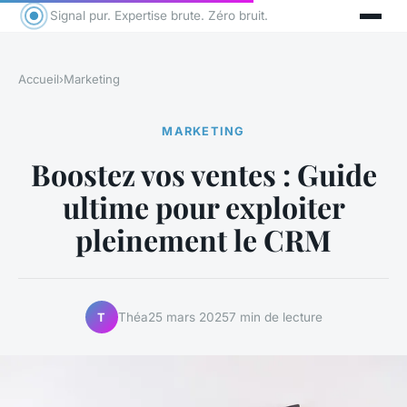
Signal pur. Expertise brute. Zéro bruit.
Accueil
›
Marketing
MARKETING
Boostez vos ventes : Guide
ultime pour exploiter
pleinement le CRM
Théa
25 mars 2025
7 min de lecture
T