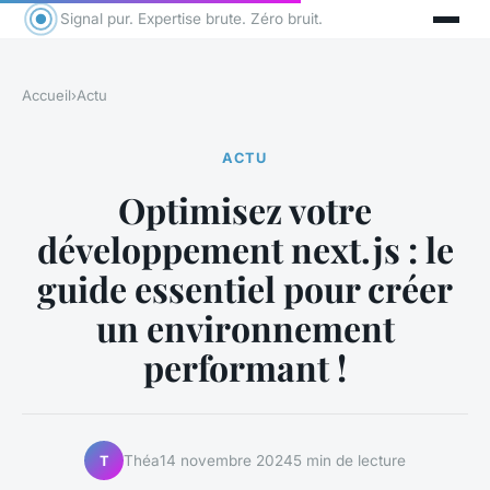
Signal pur. Expertise brute. Zéro bruit.
Accueil
›
Actu
ACTU
Optimisez votre
développement next.js : le
guide essentiel pour créer
un environnement
performant !
Théa
14 novembre 2024
5 min de lecture
T