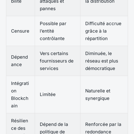
bilité
attaques et
la distribution
pannes
Possible par
Difficulté accrue
Censure
l’entité
grâce à la
contrôlante
répartition
Vers certains
Diminuée, le
Dépend
fournisseurs de
réseau est plus
ance
services
démocratique
Intégrati
on
Naturelle et
Limitée
Blockch
synergique
ain
Résilien
Dépend de la
Renforcée par la
ce des
politique de
redondance