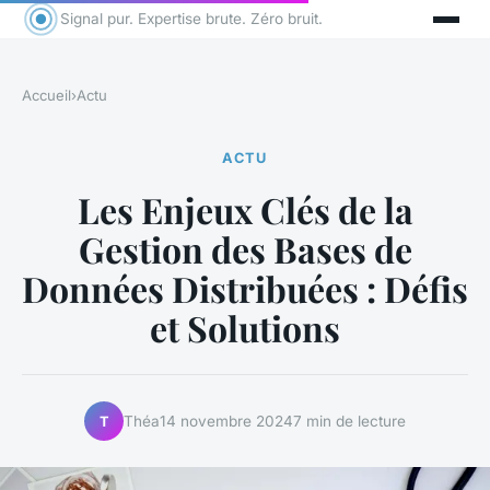
Signal pur. Expertise brute. Zéro bruit.
Accueil
›
Actu
ACTU
Les Enjeux Clés de la
Gestion des Bases de
Données Distribuées : Défis
et Solutions
Théa
14 novembre 2024
7 min de lecture
T