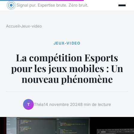
Signal pur. Expertise brute. Zéro bruit.
Accueil
›
Jeux-video
JEUX-VIDEO
La compétition Esports
pour les jeux mobiles : Un
nouveau phénomène
Théa
14 novembre 2024
8 min de lecture
T