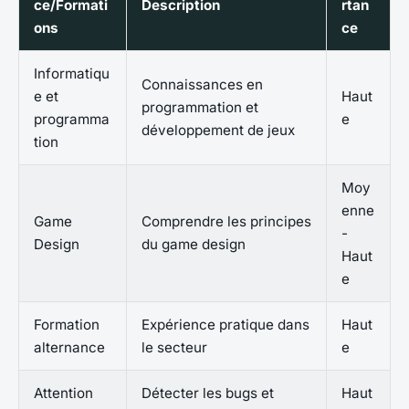
ce/Formati
Description
rtan
ons
ce
Informatiqu
Connaissances en
e et
Haut
programmation et
programma
e
développement de jeux
tion
Moy
enne
Game
Comprendre les principes
-
Design
du game design
Haut
e
Formation
Expérience pratique dans
Haut
alternance
le secteur
e
Attention
Détecter les bugs et
Haut