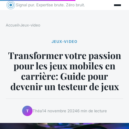
Signal pur. Expertise brute. Zéro bruit.
Accueil
›
Jeux-video
JEUX-VIDEO
Transformer votre passion
pour les jeux mobiles en
carrière: Guide pour
devenir un testeur de jeux
Théa
14 novembre 2024
6 min de lecture
T