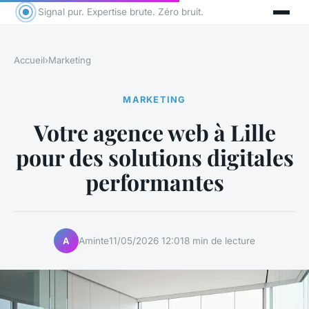
Signal pur. Expertise brute. Zéro bruit.
Accueil
›
Marketing
MARKETING
Votre agence web à Lille
pour des solutions digitales
performantes
Aminte
11/05/2026 12:01
8 min de lecture
A